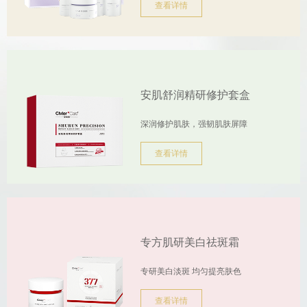
查看详情
安肌舒润精研修护套盒
深润修护肌肤，强韧肌肤屏障
查看详情
专方肌研美白祛斑霜
专研美白淡斑 均匀提亮肤色
查看详情